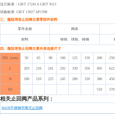
法兰标准：GB/T 17241.6 GB/T 9113
试验标准: GB/T 13927 AP1598
三、
微阻球形止回阀
主要零部件材料
零件名称
阀体
材料
铸铁、球铁、铸钢
四、
微阻球形止回阀
主要外形连接尺寸
DN（mm)
50
65
80
100
125
150
200
250
L
203
216
241
292
330
356
495
622
H
180
210
225
245
280
320
380
450
H1
510
570
相关止回阀产品系列：
H41H不锈钢升降式止回阀