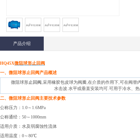
产品介绍
HQ45X
微阻球形止回阀
一、
微阻球形止回阀
产品概述
微阻球形
止回阀
,采用橡胶包皮球为阀瓣,在介质的作用下,可在阀替
水击波.水平或垂直安装均可.可用于冷水、
二、
微阻球形止回阀
主要技术参数
公称压力：1.0～1.6MPa
公称通经：50～1000mm
适用介质：水及弱腐蚀性流体
适用温度：0～80℃