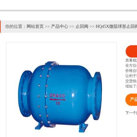
你的位置：
网站首页
>>
产品中心
>>
止回阀
>>
HQ45X微阻球形止回
质量稳
全方位
价格合
让利于
交货快
缩短了
产
下一个