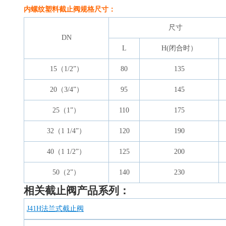
内螺纹塑料截止阀
规格尺寸：
尺寸
DN
L
H(闭合时）
15（1/2”）
80
135
20（3/4”）
95
145
25（1”）
110
175
32（1 1/4”）
120
190
40（1 1/2”）
125
200
50（2”）
140
230
相关截止阀产品系列：
J41H法兰式截止阀