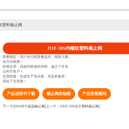
内螺纹塑料截止阀
J11F-10S内螺纹塑料截止阀
质量稳定：实行全过程质量监控，细致入微，
全方位检测！
价格合理：高效内部成本控制，减少了开支，
让利于客户！
交货快捷：先进生产流水线，充足的备货，
缩短了交货期！
产品说明书下载
截止阀实物图
产品安装图纸
下一个[DJ41H/Y低温截止阀]
上一个：[J41F-10S法兰塑料截止阀]