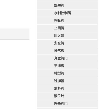
旋塞阀
水利控制阀
呼吸阀
止回阀
阻火器
安全阀
排气阀
真空阀门
平衡阀
针型阀
过滤器
放料阀
液位计
陶瓷阀门