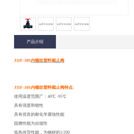
产品介绍
J11F-10S
内螺纹塑料截止阀
J11F-10S
内螺纹塑料截止阀
特点:
使用温度范围广：40℃ -95℃
具有强度和韧性
具有优良的耐化学腐蚀性能
阻燃性能为自熄性
低热传导性能，为钢材的1/200