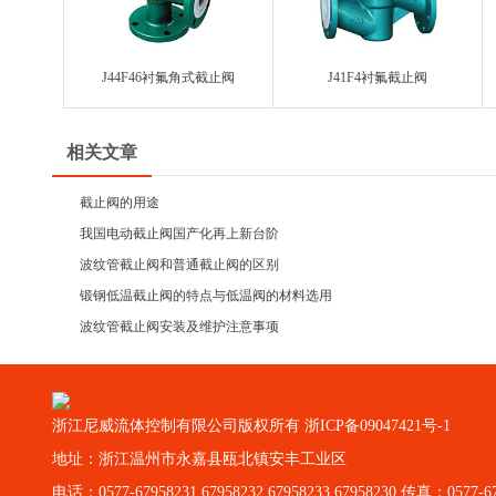
J44F46衬氟角式截止阀
J41F4衬氟截止阀
相关文章
截止阀的用途
我国电动截止阀国产化再上新台阶
波纹管截止阀和普通截止阀的区别
锻钢低温截止阀的特点与低温阀的材料选用
波纹管截止阀安装及维护注意事项
浙江尼威流体控制有限公司版权所有
浙ICP备09047421号-1
地址：浙江温州市永嘉县瓯北镇安丰工业区
电话：0577-67958231 67958232 67958233 67958230 传真：0577-6