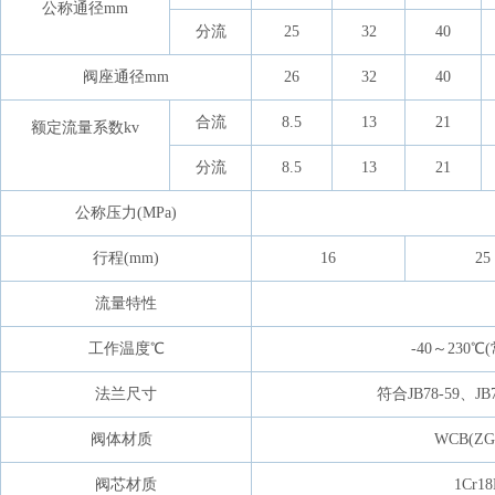
公称通径mm
分流
25
32
40
阀座通径mm
26
32
40
合流
8.5
13
21
额定流量系数kv
分流
8.5
13
21
公称压力(MPa)
行程(mm)
16
25
流量特性
工作温度℃
-40～230
法兰尺寸
符合JB78-59、J
阀体材质
WCB(ZG2
阀芯材质
1Cr1