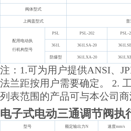
阀体型式
上阀盖型式
普
PSL
PSL-202
PSL-2
配用电动执
361L
361LSA-20
361LSB
行机构型号
防爆型
361LXA-20
361LXB
注：1.可为用户提供ANSI、J
法兰距按用户需要确定。 2.
列表范围的产品可与本公司商
电子式电动三通调节阀执
型号
额定输出力N
速度mm/s