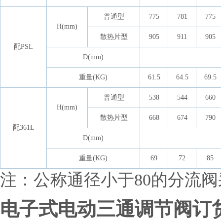
普通型
775
781
775
H(mm)
散热片型
905
911
905
配PSL
D(mm)
重量(KG)
61.5
64.5
69.5
普通型
538
544
660
H(mm)
散热片型
668
674
790
配361L
D(mm)
重量(KG)
69
72
85
注：公称通径小于80的分流
电子式电动三通调节阀订