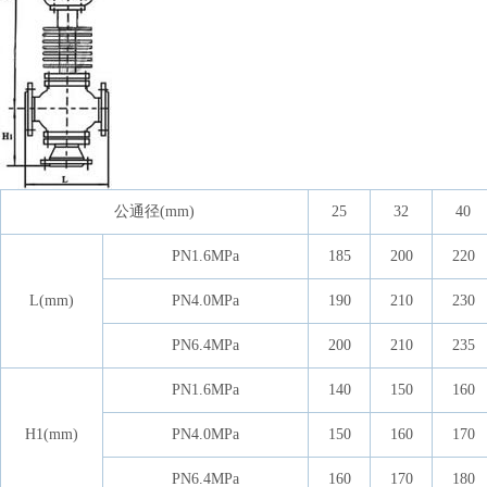
公通径(mm)
25
32
40
PN1.6MPa
185
200
220
L(mm)
PN4.0MPa
190
210
230
PN6.4MPa
200
210
235
PN1.6MPa
140
150
160
H1(mm)
PN4.0MPa
150
160
170
PN6.4MPa
160
170
180