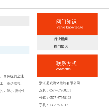
阀门知识
Valve knowledge
行业新闻
阀门知识
联系方式
contactus
。而传统的全通
浙江尼威流体控制有限公司
化工、高炉煤气、
座机：0577-67958231
,力矩小,密封性
传真：0577-67958122
手机：13587866112