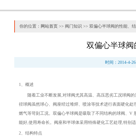
你的位置：
网站首页
>> 阀门知识 >> 双偏心半球阀的性能
双偏心半球阀
时间：2014-4-
1、概述
随着工业不断发展,对球阀尤其高温、高压恶劣工况球阀的需
径球阀虽然球心、阀座经过堆焊、喷涂等技术进行表面硬化处理
燃气等苛刻工况。双偏心半球阀是吸取了不同结构的球阀、V 
能好,使用寿命长。阀座和半球体采用特殊硬化工艺处理,特别适
2、结构特点