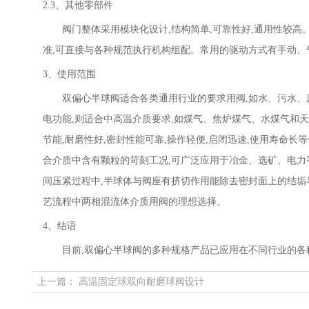
2.3、其他零部件
阀门整体采用模块化设计,结构简单,可靠性好,通用性较高。阀
准,可直接与各种规范执行机构组配。常用的驱动方式有手动、
3、使用范围
双偏心半球阀适合各类通用行业的要求用阀,如水、污水、废水、
电功能,则适合中高温介质要求,如煤气、焦炉煤气、水煤气和
节能,耐磨性好,密封性能可靠,操作轻便,启闭迅速,使用寿命
合介质中含有颗粒的苛刻工况,可广泛应用于冶金、选矿、电
间压紧过程中,半球体与阀座有挤切作用能除去密封面上的结垢
艺流程中两相混流体介质用阀的理想选择。
4、结语
目前,双偏心半球阀的多种规格产品已应用在不同行业的各种
上一篇：
高温固定球双向耐磨球阀设计