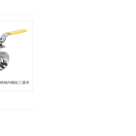
5F不锈钢内螺纹三通球
阀