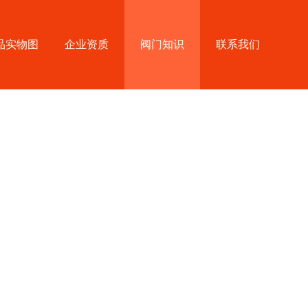
品实物图
企业资质
阀门知识
联系我们