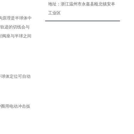
地址：浙江温州市永嘉县瓯北镇安丰
工业区
构原理是半球体中
动轨迹的切线会与
闭时阀座与半球之间
半球体定位可自动
护圈用电动冲击扳