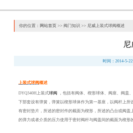
你的位置：
网站首页
>> 阀门知识 >> 尼威上装式球阀概述
尼
时间：2014-5-
上装式球阀
概述
DYQ340H
上装式
球阀
，包括有阀体、楔形球体、阀座、阀盖、
下部套设有弹簧，弹簧以楔形球体作为第一基座，以阀杆上所
有密封垫片，所述的密封件的截面为楔形，所述的凸台或阀盖
的弹力或者介质的压力使用于密封阀杆与阀盖间的截面为楔形