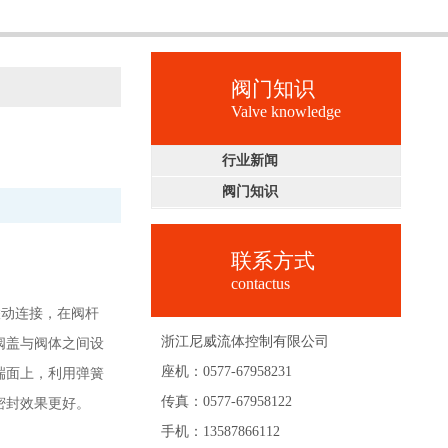
阀门知识
Valve knowledge
行业新闻
阀门知识
联系方式
contactus
联动连接，在阀杆
浙江尼威流体控制有限公司
阀盖与阀体之间设
座机：0577-67958231
端面上，利用弹簧
传真：0577-67958122
密封效果更好。
手机：13587866112