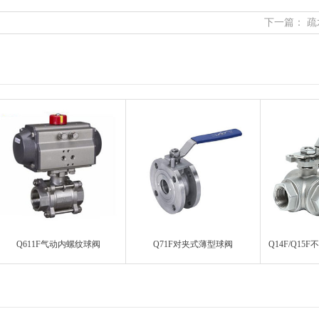
下一篇：
疏
Q611F气动内螺纹球阀
Q71F对夹式薄型球阀
Q14F/Q1