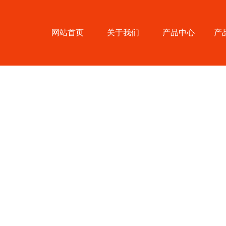
网站首页
关于我们
产品中心
产